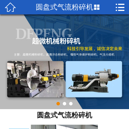


圆盘式气流粉碎机

首页

关于我们
企业荣誉
产品中心
客户案例
销售网络
新闻资讯
联系我们
圆盘式气流粉碎机