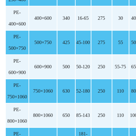
PE-
400×600
340
16-65
275
30
40
400×600
PE-
500×750
425
45-100
275
55
50
500×750
PE-
600×900
500
50-120
250
55-75
65
600×900
PE-
750×1060
630
52-180
250
110
80
750×1060
PE-
800×1060
650
85-143
250
110
10
800×1060
PE-
181-