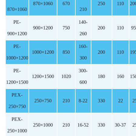
870×1060
670
250
110
20
870×1060
210
PE-
140-
900×1200
750
200
110
95
900×1200
260
PE-
160-
1000×1200
850
200
110
19
1000×1200
300
PE-
300-
1200×1500
1020
180
160
15
1200×1500
600
PEX-
250×750
210
8-22
330
22
2
250×750
PEX-
250×1000
210
16-52
330
30-37
2
250×1000