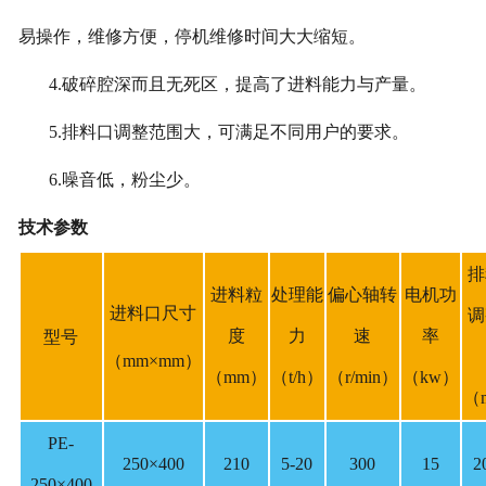
易操作，维修方便，停机维修时间大大缩短。
4.破碎腔深而且无死区，提高了进料能力与产量。
5.排料口调整范围大，可满足不同用户的要求。
6.噪音低，粉尘少。
技术参数
排
进料粒
处理能
偏心轴转
电机功
进料口尺寸
调
度
力
速
率
型号
（mm×mm）
（mm）
（t/h）
（r/min）
（kw）
（
PE-
250×400
210
5-20
300
15
2
250×400