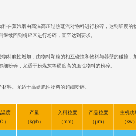
。
料在蒸汽磨由高温高压过热蒸汽对物料进行粉碎，达到细度的
料继续回到粉碎区进行粉碎，直至达到要求。
物料脆性增加，由物料颗粒的相互碰撞和物料与器壁的碰撞，
超细粉碎，尤适于粉煤灰等硬度高的脆性物料的粉碎。
材料。尤适于高硬脆性物料的超细粉碎。
汽温度
产量
入料粒度
产品粒度
主机功
℃）
（kg/h）
（mm）
（μm）
（kw