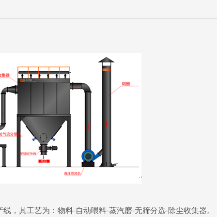
，其工艺为：物料-自动喂料-蒸汽磨-无筛分选-除尘收集器。