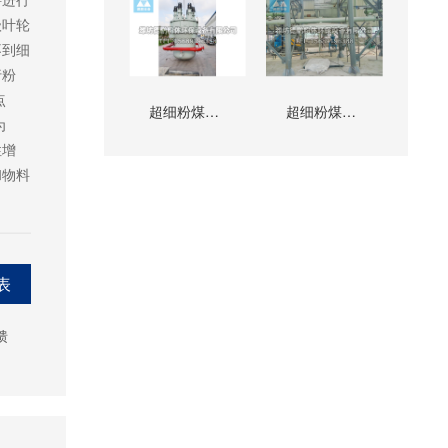
级叶轮
不到细
行粉
特点
超细粉煤灰生产线
超细粉煤灰生产线
为
性增
和物料
表
馈