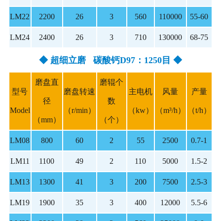
LM22
2200
26
3
560
110000
55-60
LM24
2400
26
3
710
130000
68-75
◆ 超细立磨 碳酸钙D97：1250目 ◆
磨盘直
磨辊个
型号
磨盘转速
主电机
风量
产量
径
数
Model
（r/min）
（kw）
（m³/h）
（t/h）
（mm）
（个）
LM08
800
60
2
55
2500
0.7-1
LM11
1100
49
2
110
5000
1.5-2
LM13
1300
41
3
200
7500
2.5-3
LM19
1900
35
3
400
12000
5.5-6