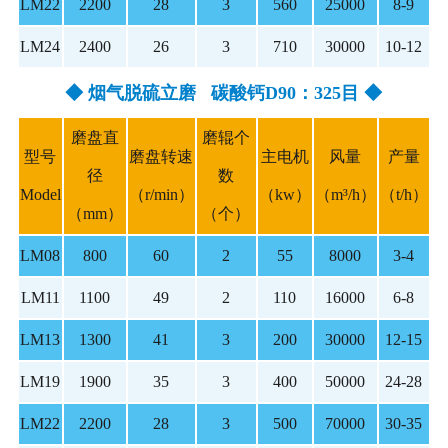
LM22
2200
28
3
560
25000
8-9
LM24
2400
26
3
710
30000
10-12
◆ 烟气脱硫立磨 碳酸钙D90：325目 ◆
磨盘直
磨辊个
型号
磨盘转速
主电机
风量
产量
径
数
Model
（r/min）
（kw）
（m³/h）
（t/h）
（mm）
（个）
LM08
800
60
2
55
8000
3-4
LM11
1100
49
2
110
16000
6-8
LM13
1300
41
3
200
30000
12-15
LM19
1900
35
3
400
50000
24-28
LM22
2200
28
3
500
70000
30-35