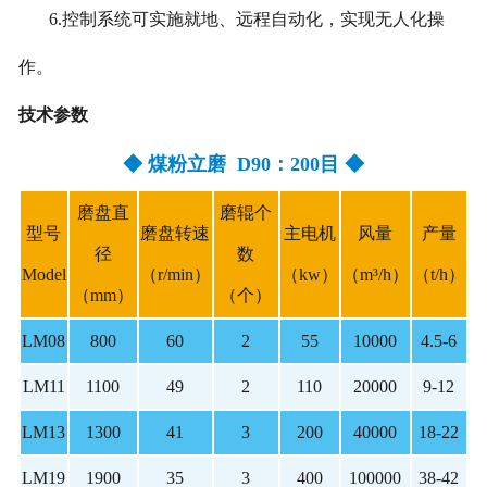
6.控制系统可实施就地、远程自动化，实现无人化操
作。
技术参数
◆ 煤粉立磨 D90：200目 ◆
磨盘直
磨辊个
型号
磨盘转速
主电机
风量
产量
径
数
Model
（r/min）
（kw）
（m³/h）
（t/h）
（mm）
（个）
LM08
800
60
2
55
10000
4.5-6
LM11
1100
49
2
110
20000
9-12
LM13
1300
41
3
200
40000
18-22
LM19
1900
35
3
400
100000
38-42